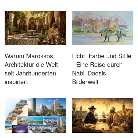
Warum Marokkos
Licht, Farbe und Stille
Architektur die Welt
- Eine Reise durch
seit Jahrhunderten
Nabil Dadsis
inspiriert
Bilderwelt