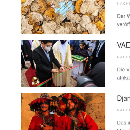
NACH
Der W
veröf
VAE 
NACH
Die V
afrik
Dja
NACH
Das i