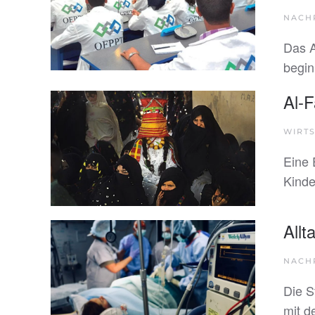
NACH
Das A
begin
Al-F
WIRTS
Eine 
Kinde
Allt
NACH
Die S
mit d