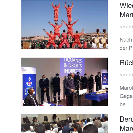
Wie
Mar
NACH
Nach 
der P
Rüc
NACH
Marok
Gegen
be…
Beru
Mar