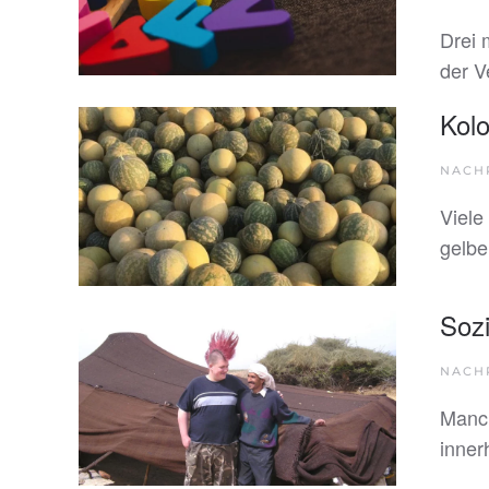
Drei 
der V
Kol
NACH
Viele
gelbe
Sozi
NACH
Manch
inner