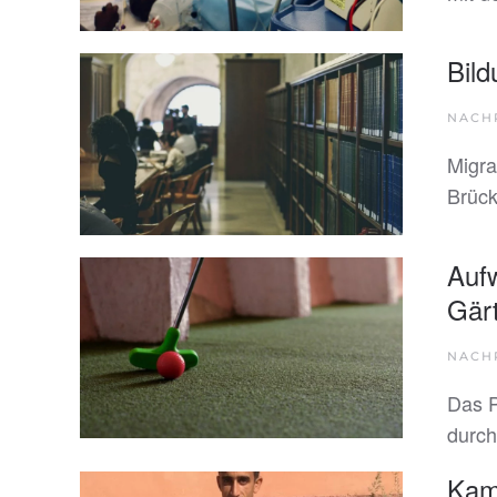
Bild
NACH
Migra
Brück
Aufw
Gärt
NACH
Das P
durch
Kam