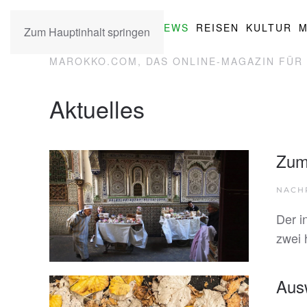
NEWS
REISEN
KULTUR
M
Zum Hauptinhalt springen
MAROKKO.COM, DAS ONLINE-MAGAZIN FÜR 
Aktuelles
Zum
NACH
Der i
zwei 
Aus