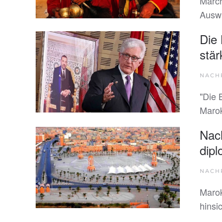
Märch
Ausw
Die
stär
NACH
"Die 
Marok
Nach
dipl
NACH
Marok
hinsi