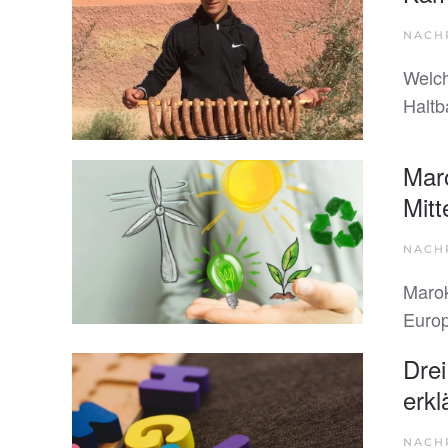
NACH
Welch
Haltb
Mar
Mit
NACH
Marok
Europ
Drei
erkl
NACH