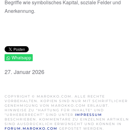
Begriffe wie symbolisches Kapital, soziale Felder und
Anerkennung.
Whatsapp
27. Januar 2026
COPYRIGHT © MAROKKO.COM. ALLE RECHTE
VORBEHALTEN. KOPIEN SIND NUR MIT SCHRIFTLICHER
GENEHMIGUNG VON MAROKKO.COM ERLAUBT.
HINWEISE ZU "HAFTUNG FÜR INHALTE" UND
"URHEBERRECHT" SIND UNTER
IMPRESSUM
BESCHRIEBEN. KOMMENTARE ZU EINZELNEN ARTIKELN
SIND AUSDRÜCKLICH ERWÜNSCHT UND KÖNNEN IN
FORUM.MAROKKO.COM
GEPOSTET WERDEN.