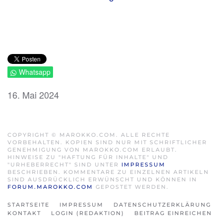
Whatsapp
16. Mai 2024
COPYRIGHT © MAROKKO.COM. ALLE RECHTE
VORBEHALTEN. KOPIEN SIND NUR MIT SCHRIFTLICHER
GENEHMIGUNG VON MAROKKO.COM ERLAUBT.
HINWEISE ZU "HAFTUNG FÜR INHALTE" UND
"URHEBERRECHT" SIND UNTER
IMPRESSUM
BESCHRIEBEN. KOMMENTARE ZU EINZELNEN ARTIKELN
SIND AUSDRÜCKLICH ERWÜNSCHT UND KÖNNEN IN
FORUM.MAROKKO.COM
GEPOSTET WERDEN.
STARTSEITE
IMPRESSUM
DATENSCHUTZERKLÄRUNG
KONTAKT
LOGIN (REDAKTION)
BEITRAG EINREICHEN