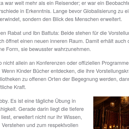
uta war weit mehr als ein Reisender; er war ein Beobach
chiede in Erkenntnis. Lange bevor Globalisierung zu ei
berwindet, sondern den Blick des Menschen erweitert.
chen Rabat und Ibn Battuta: Beide stehen für die Vorste
h öffnet einen neuen inneren Raum. Damit erhält auch 
 eine Form, sie bewusster wahrzunehmen.
lb nicht allein an Konferenzen oder offiziellen Program
d. Wenn Kinder Bücher entdecken, die ihre Vorstellungs
liotheken zu offenen Orten der Begegnung werden, dann
liche Kraft.
bby. Es ist eine tägliche Übung in
igkeit. Gerade darin liegt die tiefere
liest, erweitert nicht nur ihr Wissen,
 Verstehen und zum respektvollen