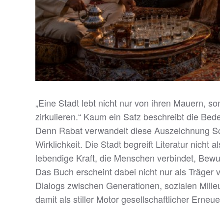
„Eine Stadt lebt nicht nur von ihren Mauern, s
zirkulieren.“ Kaum ein Satz beschreibt die Bede
Denn Rabat verwandelt diese Auszeichnung Schri
Wirklichkeit. Die Stadt begreift Literatur nicht 
lebendige Kraft, die Menschen verbindet, Bewus
Das Buch erscheint dabei nicht nur als Träger
Dialogs zwischen Generationen, sozialen Milieu
damit als stiller Motor gesellschaftlicher Erneu