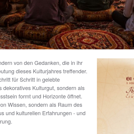
ondern von den Gedanken, die in ihr
utung dieses Kulturjahres treffender.
tt für Schritt in gelebte
als dekoratives Kulturgut, sondern als
stsein formt und Horizonte öffnet.
 von Wissen, sondern als Raum des
s und kulturellen Erfahrungen - und
erung.