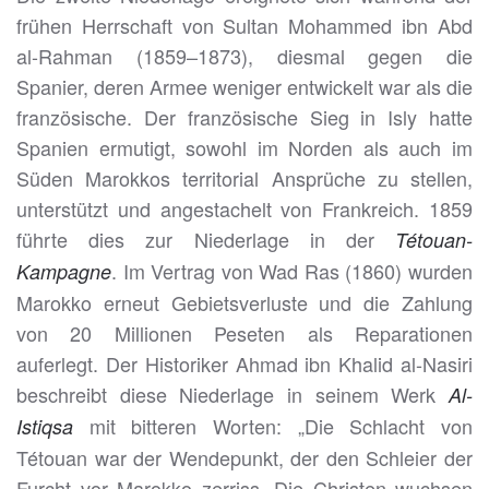
frühen Herrschaft von Sultan Mohammed ibn Abd
al-Rahman (1859–1873), diesmal gegen die
Spanier, deren Armee weniger entwickelt war als die
französische. Der französische Sieg in Isly hatte
Spanien ermutigt, sowohl im Norden als auch im
Süden Marokkos territorial Ansprüche zu stellen,
unterstützt und angestachelt von Frankreich. 1859
führte dies zur Niederlage in der
Tétouan-
. Im Vertrag von Wad Ras (1860) wurden
Kampagne
Marokko erneut Gebietsverluste und die Zahlung
von 20 Millionen Peseten als Reparationen
auferlegt. Der Historiker Ahmad ibn Khalid al-Nasiri
beschreibt diese Niederlage in seinem Werk
Al-
mit bitteren Worten: „Die Schlacht von
Istiqsa
Tétouan war der Wendepunkt, der den Schleier der
Furcht vor Marokko zerriss. Die Christen wuchsen