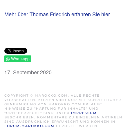
Mehr über Thomas Friedrich erfahren Sie hier
Whatsapp
17. September 2020
COPYRIGHT © MAROKKO.COM. ALLE RECHTE
VORBEHALTEN. KOPIEN SIND NUR MIT SCHRIFTLICHER
GENEHMIGUNG VON MAROKKO.COM ERLAUBT.
HINWEISE ZU "HAFTUNG FÜR INHALTE" UND
"URHEBERRECHT" SIND UNTER
IMPRESSUM
BESCHRIEBEN. KOMMENTARE ZU EINZELNEN ARTIKELN
SIND AUSDRÜCKLICH ERWÜNSCHT UND KÖNNEN IN
FORUM.MAROKKO.COM
GEPOSTET WERDEN.