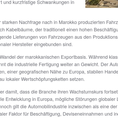
ert und kurzfristige Schwankungen in
r starken Nachfrage nach in Marokko produzierten Fah
h Kabelbäume, der traditionell einen hohen Beschäftigu
igende Lieferungen von Fahrzeugen aus den Produktionss
onaler Hersteller eingebunden sind.
en Wandel der marokkanischen Exportbasis. Während klas
t die industrielle Fertigung weiter an Gewicht. Der Aut
en, einer geografischen Nähe zu Europa, stabilen Hand
sbau lokaler Wertschöpfungsketten setzen.
 damit, dass die Branche ihren Wachstumskurs fortset
lle Entwicklung in Europa, mögliche Störungen globaler
och gilt die Automobilindustrie inzwischen als eine der
ler Faktor für Beschäftigung, Deviseneinnahmen und indu