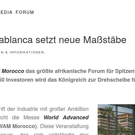
EDIA
FORUM
sablanca setzt neue Maßstäbe
EN & INFORMATIONEN
.
 Morocco
das größte afrikanische Forum für Spitzen
0 Investoren wird das Königreich zur Drehscheibe für
ft der Industrie mit großer Ambition
richt die Messe
World Advanced
. Diese Veranstaltung
WAM Morocco)
Forum, das sich vollständig den