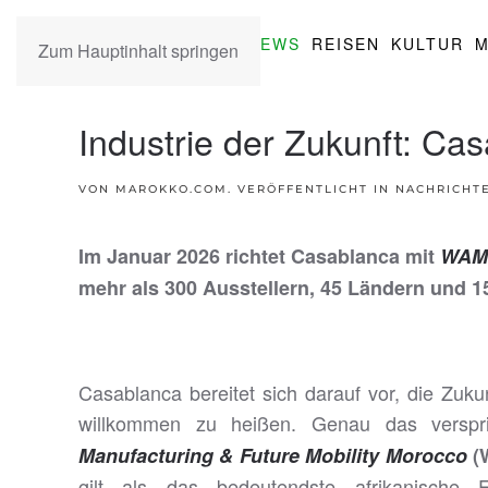
NEWS
REISEN
KULTUR
M
Zum Hauptinhalt springen
Industrie der Zukunft: Ca
VON MAROKKO.COM. VERÖFFENTLICHT IN
NACHRICHT
Im Januar 2026 richtet Casablanca mit
WAM
mehr als 300 Ausstellern, 45 Ländern und 15
Casablanca bereitet sich darauf vor, die Zukun
willkommen zu heißen. Genau das versp
Manufacturing & Future Mobility Morocco
(
gilt als das bedeutendste afrikanische 