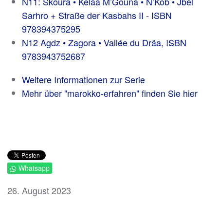
N11: Skoura • Kelâa M’Gouna • N’Kob • Jbel
Sarhro + Straße der Kasbahs II - ISBN
978394375295
N12 Agdz • Zagora • Vallée du Drâa, ISBN
9783943752687
Weitere Informationen zur Serie
Mehr über "marokko-erfahren" finden Sie hier
Whatsapp
26. August 2023