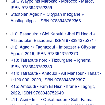
GPS Waypoints Marokko - Morocco - Maroc,
ISBN 9783943752359
Stadtplan Agadir + Cityplan Inezgane +
Ausflugstipps - ISBN 9783943752366
J10: Essaouira • Sidi Kaouki • Jbel El Hadid +
Altstadtplan Essaouira. ISBN 9783943752717
J12: Agadir • Taghazout • Imouzzer + Cityplan
Agadir, 2019, ISBN 9783943752373
K13: Tafraoute nord - Tizourgane – Igherm,
ISBN 9783943752380
K14: Tafraoute • Amtoudi • Aït Mansour • Tanalt •
1:120.000, 2023, ISBN 9783943752397
K15: Amtoudi • Fam El Hisn • Ifrane • Taghjijt,
2022, ISBN 9783943752649
L11: Asni • Imlil • Oukaïmeden • Setti-Fatma +