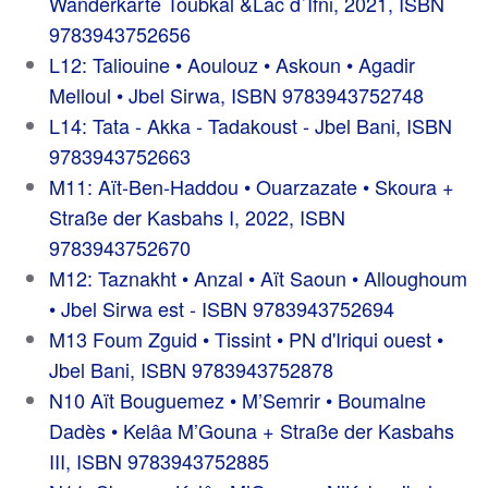
Wanderkarte Toubkal &Lac d`Ifni, 2021, ISBN
9783943752656
L12: Taliouine • Aoulouz • Askoun • Agadir
Melloul • Jbel Sirwa, ISBN 9783943752748
L14: Tata - Akka - Tadakoust - Jbel Bani, ISBN
9783943752663
M11: Aït-Ben-Haddou • Ouarzazate • Skoura +
Straße der Kasbahs I, 2022, ISBN
9783943752670
M12: Taznakht • Anzal • Aït Saoun • Alloughoum
• Jbel Sirwa est - ISBN 9783943752694
M13 Foum Zguid • Tissint • PN d'Iriqui ouest •
Jbel Bani, ISBN 9783943752878
N10 Aït Bouguemez • M’Semrir • Boumalne
Dadès • Kelâa M’Gouna + Straße der Kasbahs
III, ISBN 9783943752885